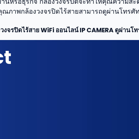
วังบ้านหรือธุรกิจ กล้องวงจรปิดจะทำให้คุณคว
ุณภาพกล้องวงจรปิดไร้สายสามารถดูผ่านโทรศัทพ์ไ
งวงจรปิดไร้สาย WiFi ออนไลน์ IP CAMERA ดูผ่านโทร
ct