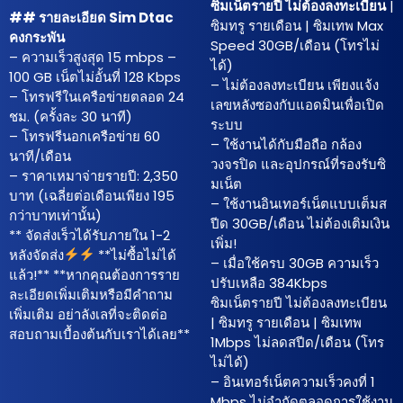
ซิมเน็ตรายปี ไม่ต้องลงทะเบียน
|
## รายละเอียด Sim Dtac
ซิมทรู รายเดือน | ซิมเทพ Max
คงกระพัน
Speed 30GB/เดือน (โทรไม่
– ความเร็วสูงสุด 15 mbps –
ได้)
100 GB เน็ตไม่อั้นที่ 128 Kbps
– ไม่ต้องลงทะเบียน เพียงแจ้ง
– โทรฟรีในเครือข่ายตลอด 24
เลขหลังซองกับแอดมินเพื่อเปิด
ชม. (ครั้งละ 30 นาที)
ระบบ
– โทรฟรีนอกเครือข่าย 60
– ใช้งานได้กับมือถือ กล้อง
นาที/เดือน
วงจรปิด และอุปกรณ์ที่รองรับซิ
– ราคาเหมาจ่ายรายปี: 2,350
มเน็ต
บาท (เฉลี่ยต่อเดือนเพียง 195
– ใช้งานอินเทอร์เน็ตแบบเต็มส
กว่าบาทเท่านั้น)
ปีด 30GB/เดือน ไม่ต้องเติมเงิน
** จัดส่งเร็วได้รับภายใน 1-2
เพิ่ม!
หลังจัดส่ง
**ไม่ซื้อไม่ได้
– เมื่อใช้ครบ 30GB ความเร็ว
แล้ว!** **หากคุณต้องการราย
ปรับเหลือ 384Kbps
ละเอียดเพิ่มเติมหรือมีคำถาม
ซิมเน็ตรายปี ไม่ต้องลงทะเบียน
เพิ่มเติม อย่าลังเลที่จะติดต่อ
| ซิมทรู รายเดือน | ซิมเทพ
สอบถามเบื้องต้นกับเราได้เลย**
1Mbps ไม่ลดสปีด/เดือน (โทร
ไม่ได้)
– อินเทอร์เน็ตความเร็วคงที่ 1
Mbps ไม่จำกัดตลอดการใช้งาน