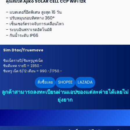
คุณสมบัติ Ajiko SOLAR CELL CCP WiFi 12K
– แบตเตอรี่อึดพิเศษ สูงสุด 16 วัน
– ปรับหมุนรอบทิศทาง 360°
– เซ็นเซอร์ตรวจจับการเคลื่อนไหว
– ระบบอินฟราเรดอัตโนมัติ
– กันน้ำระดับ IP66
Sim Dtac/Truemove
ซิมเน็ตรายปี/ซิมทรูมูฟเน็ต
ซิมดีแทค รายปี = 2350.-
ซิมทรู เน็ต 6/12 เดือน = 990.-/1750.-
สั่งซื้อเลย
SHOPEE
LAZADA
ลูกค้าสามารถลงทะเบียนผ่านแอปของแต่ละค่ายได้เลยไม่
ยุ่งยาก